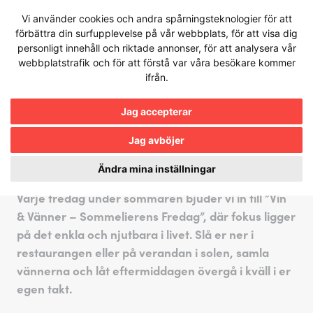
Hoppa
Vi använder cookies och andra spårningsteknologier för att
till
förbättra din surfupplevelse på vår webbplats, för att visa dig
innehållet
Denna händelse har redan avslutats.
personligt innehåll och riktade annonser, för att analysera vår
Informationen som visas här kan vara
webbplatstrafik och för att förstå var våra besökare kommer
föråldrad eller inte uppdaterad
ifrån.
Jag accepterar
10 juli 2026
VIN & VÄNNER –
Jag avböjer
SOMMELIERENS VAL
Ändra mina inställningar
Varje fredag under sommaren bjuder vi in till ”Vin
& Vänner – Sommelierens Fredag”, där fokus ligger
på det enkla och njutbara i livet. Slå er ner i
restaurangen eller på verandan i solen, samla
vännerna och låt eftermiddagen övergå i kväll i er
egen takt.