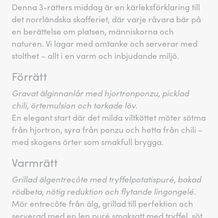
Denna 3-rätters middag är en kärleksförklaring till
det norrländska skafferiet, där varje råvara bär på
en berättelse om platsen, människorna och
naturen. Vi lagar med omtanke och serverar med
stolthet – allt i en varm och inbjudande miljö.
Förrätt
Gravat älginnanlår med hjortronponzu, picklad
chili, örtemulsion och torkade löv.
En elegant start där det milda viltköttet möter sötma
från hjortron, syra från ponzu och hetta från chili –
med skogens örter som smakfull brygga.
Varmrätt
Grillad älgentrecôte med tryffelpotatispuré, bakad
rödbeta, nötig reduktion och flytande lingongelé.
Mör entrecôte från älg, grillad till perfektion och
serverad med en len puré smaksatt med tryffel, söt