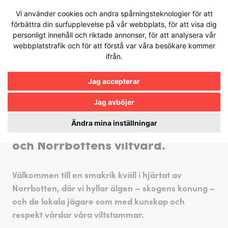
Hoppa
Vi använder cookies och andra spårningsteknologier för att
till
förbättra din surfupplevelse på vår webbplats, för att visa dig
innehållet
Denna händelse har redan avslutats.
personligt innehåll och riktade annonser, för att analysera vår
Informationen som visas här kan vara
webbplatstrafik och för att förstå var våra besökare kommer
föråldrad eller inte uppdaterad
ifrån.
Jag accepterar
27 september 2025
ÄLGMIDDAG
Jag avböjer
Ändra mina inställningar
En hyllning till skogens konung
och Norrbottens viltvård.
Välkommen till en smakrik kväll i hjärtat av
Norrbotten, där vi hyllar älgen – skogens konung –
och de lokala jägare som med kunskap och
respekt vårdar våra viltstammar.